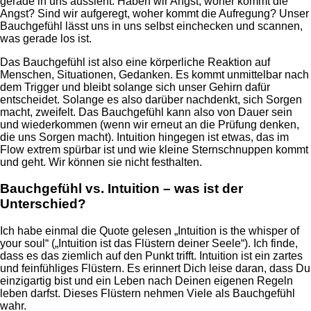
gerade in uns aussieht. Haben wir Angst, woher kommt die
Angst? Sind wir aufgeregt, woher kommt die Aufregung? Unser
Bauchgefühl lässt uns in uns selbst einchecken und scannen,
was gerade los ist.
Das Bauchgefühl ist also eine körperliche Reaktion auf
Menschen, Situationen, Gedanken. Es kommt unmittelbar nach
dem Trigger und bleibt solange sich unser Gehirn dafür
entscheidet. Solange es also darüber nachdenkt, sich Sorgen
macht, zweifelt. Das Bauchgefühl kann also von Dauer sein
und wiederkommen (wenn wir erneut an die Prüfung denken,
die uns Sorgen macht). Intuition hingegen ist etwas, das im
Flow extrem spürbar ist und wie kleine Sternschnuppen kommt
und geht. Wir können sie nicht festhalten.
Bauchgefühl vs. Intuition – was ist der
Unterschied?
Ich habe einmal die Quote gelesen „Intuition is the whisper of
your soul“ („Intuition ist das Flüstern deiner Seele“). Ich finde,
dass es das ziemlich auf den Punkt trifft. Intuition ist ein zartes
und feinfühliges Flüstern. Es erinnert Dich leise daran, dass Du
einzigartig bist und ein Leben nach Deinen eigenen Regeln
leben darfst. Dieses Flüstern nehmen Viele als Bauchgefühl
wahr.